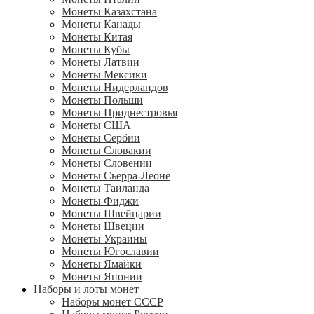
Монеты Казахстана
Монеты Канады
Монеты Китая
Монеты Кубы
Монеты Латвии
Монеты Мексики
Монеты Нидерландов
Монеты Польши
Монеты Приднестровья
Монеты США
Монеты Сербии
Монеты Словакии
Монеты Словении
Монеты Сьерра-Леоне
Монеты Таиланда
Монеты Фиджи
Монеты Швейцарии
Монеты Швеции
Монеты Украины
Монеты Югославии
Монеты Ямайки
Монеты Японии
Наборы и лоты монет
+
Наборы монет СССР