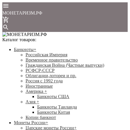
МОНЕТАРИЗМ.РФ
Каталог товаров:
Банкноты
+
Российская Империя
Временное правительство
Гражданская Война (Частные выпуски)
РСФСР-СССР
Облигации,лотореи и пр.
Россия с 1992 года
Иностранные
Америка
+
Банкноты США
Азия
+
Банкноты Таиланда
Банкноты Китая
Копии банкнот
Монеты России
+
Царские монеты России
+