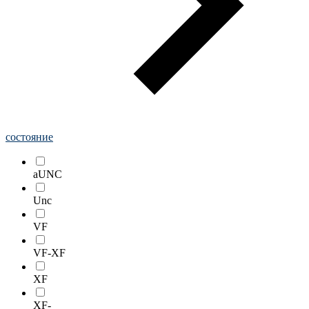
состояние
aUNC
Unc
VF
VF-XF
XF
XF-