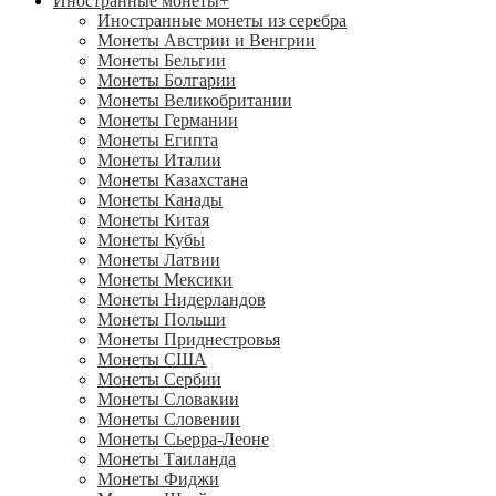
Иностранные монеты
+
Иностранные монеты из серебра
Монеты Австрии и Венгрии
Монеты Бельгии
Монеты Болгарии
Монеты Великобритании
Монеты Германии
Монеты Египта
Монеты Италии
Монеты Казахстана
Монеты Канады
Монеты Китая
Монеты Кубы
Монеты Латвии
Монеты Мексики
Монеты Нидерландов
Монеты Польши
Монеты Приднестровья
Монеты США
Монеты Сербии
Монеты Словакии
Монеты Словении
Монеты Сьерра-Леоне
Монеты Таиланда
Монеты Фиджи