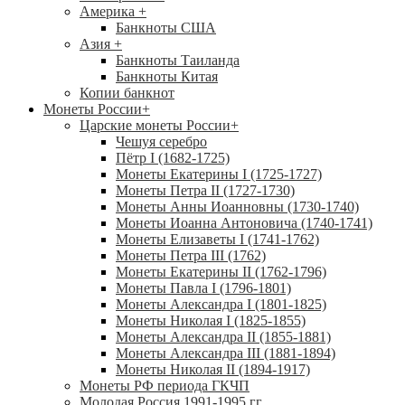
Америка
+
Банкноты США
Азия
+
Банкноты Таиланда
Банкноты Китая
Копии банкнот
Монеты России
+
Царские монеты России
+
Чешуя серебро
Пётр I (1682-1725)
Монеты Екатерины I (1725-1727)
Монеты Петра II (1727-1730)
Монеты Анны Иоанновны (1730-1740)
Монеты Иоанна Антоновича (1740-1741)
Монеты Елизаветы I (1741-1762)
Монеты Петра III (1762)
Монеты Екатерины II (1762-1796)
Монеты Павла I (1796-1801)
Монеты Александра I (1801-1825)
Монеты Николая I (1825-1855)
Монеты Александра II (1855-1881)
Монеты Александра III (1881-1894)
Монеты Николая II (1894-1917)
Монеты РФ периода ГКЧП
Молодая Россия 1991-1995 гг.