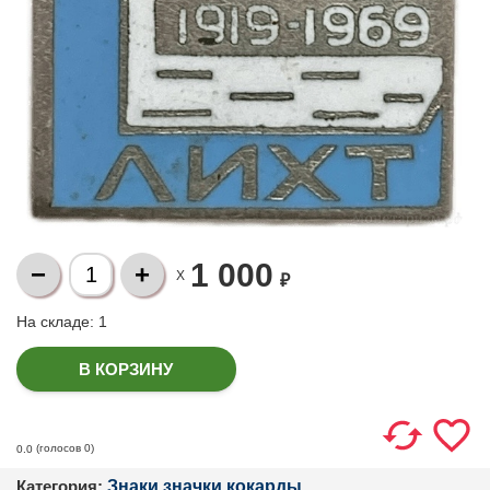
1 000
X
₽
На складе:
1
(голосов
0
)
0.0
Категория:
Знаки,значки,кокарды