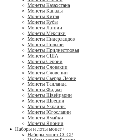
Монеты Казахстана
Монеты Канады
Монеты Китая
Монеты Кубы
Монеты Латвии
Монеты Мексики
Монеты Нидерландов
Монеты Польши
Монеты Приднестровья
Монеты США
Монеты Сербии
Монеты Словакии
Монеты Словении
Монеты Сьерра-Леоне
Монеты Таиланда
Монеты Фиджи
Монеты Швейцарии
Монеты Швеции
Монеты Украины
Монеты Югославии
Монеты Ямайки
Монеты Японии
Наборы и лоты монет
+
Наборы монет СССР