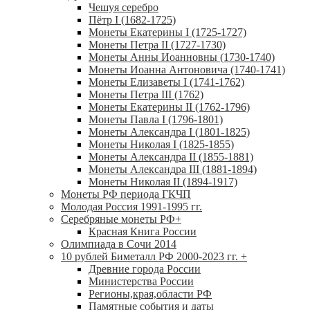
Чешуя серебро
Пётр I (1682-1725)
Монеты Екатерины I (1725-1727)
Монеты Петра II (1727-1730)
Монеты Анны Иоанновны (1730-1740)
Монеты Иоанна Антоновича (1740-1741)
Монеты Елизаветы I (1741-1762)
Монеты Петра III (1762)
Монеты Екатерины II (1762-1796)
Монеты Павла I (1796-1801)
Монеты Александра I (1801-1825)
Монеты Николая I (1825-1855)
Монеты Александра II (1855-1881)
Монеты Александра III (1881-1894)
Монеты Николая II (1894-1917)
Монеты РФ периода ГКЧП
Молодая Россия 1991-1995 гг.
Серебряные монеты РФ
+
Красная Книга России
Олимпиада в Сочи 2014
10 рублей Биметалл РФ 2000-2023 гг.
+
Древние города России
Министерства России
Регионы,края,области РФ
Памятные события и даты