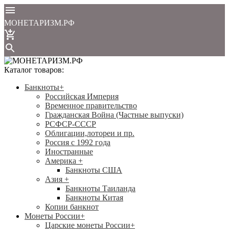
МОНЕТАРИЗМ.РФ
Каталог товаров:
Банкноты
+
Российская Империя
Временное правительство
Гражданская Война (Частные выпуски)
РСФСР-СССР
Облигации,лотореи и пр.
Россия с 1992 года
Иностранные
Америка
+
Банкноты США
Азия
+
Банкноты Таиланда
Банкноты Китая
Копии банкнот
Монеты России
+
Царские монеты России
+