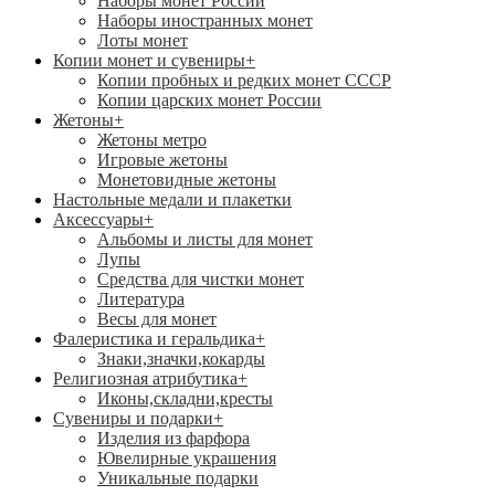
Наборы монет России
Наборы иностранных монет
Лоты монет
Копии монет и сувениры
+
Копии пробных и редких монет СССР
Копии царских монет России
Жетоны
+
Жетоны метро
Игровые жетоны
Монетовидные жетоны
Настольные медали и плакетки
Аксессуары
+
Альбомы и листы для монет
Лупы
Средства для чистки монет
Литература
Весы для монет
Фалеристика и геральдика
+
Знаки,значки,кокарды
Религиозная атрибутика
+
Иконы,складни,кресты
Сувениры и подарки
+
Изделия из фарфора
Ювелирные украшения
Уникальные подарки