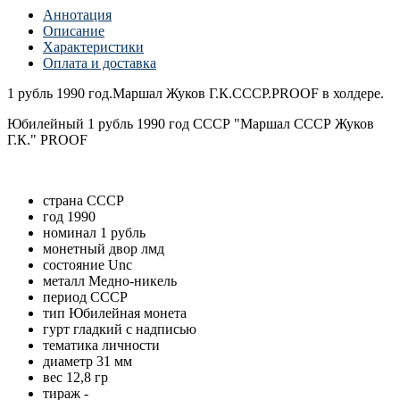
Аннотация
Описание
Характеристики
Оплата и доставка
1 рубль 1990 год.Маршал Жуков Г.К.СССР.PROOF в холдере.
Юбилейный 1 рубль 1990 год СССР "Маршал СССР Жуков
Г.К." PROOF
страна
СССР
год
1990
номинал
1 рубль
монетный двор
лмд
состояние
Unc
металл
Медно-никель
период
CCCР
тип
Юбилейная монета
гурт
гладкий с надписью
тематика
личности
диаметр
31 мм
вес
12,8 гр
тираж
-