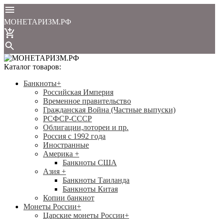
МОНЕТАРИЗМ.РФ
Каталог товаров:
Банкноты
+
Российская Империя
Временное правительство
Гражданская Война (Частные выпуски)
РСФСР-СССР
Облигации,лотореи и пр.
Россия с 1992 года
Иностранные
Америка
+
Банкноты США
Азия
+
Банкноты Таиланда
Банкноты Китая
Копии банкнот
Монеты России
+
Царские монеты России
+