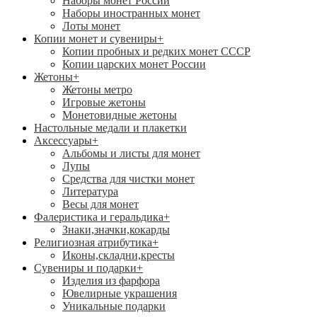
Наборы монет России
Наборы иностранных монет
Лоты монет
Копии монет и сувениры
+
Копии пробных и редких монет СССР
Копии царских монет России
Жетоны
+
Жетоны метро
Игровые жетоны
Монетовидные жетоны
Настольные медали и плакетки
Аксессуары
+
Альбомы и листы для монет
Лупы
Средства для чистки монет
Литература
Весы для монет
Фалеристика и геральдика
+
Знаки,значки,кокарды
Религиозная атрибутика
+
Иконы,складни,кресты
Сувениры и подарки
+
Изделия из фарфора
Ювелирные украшения
Уникальные подарки