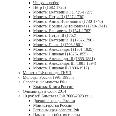
Чешуя серебро
Пётр I (1682-1725)
Монеты Екатерины I (1725-1727)
Монеты Петра II (1727-1730)
Монеты Анны Иоанновны (1730-1740)
Монеты Иоанна Антоновича (1740-1741)
Монеты Елизаветы I (1741-1762)
Монеты Петра III (1762)
Монеты Екатерины II (1762-1796)
Монеты Павла I (1796-1801)
Монеты Александра I (1801-1825)
Монеты Николая I (1825-1855)
Монеты Александра II (1855-1881)
Монеты Александра III (1881-1894)
Монеты Николая II (1894-1917)
Монеты РФ периода ГКЧП
Молодая Россия 1991-1995 гг.
Серебряные монеты РФ
+
Красная Книга России
Олимпиада в Сочи 2014
10 рублей Биметалл РФ 2000-2023 гг.
+
Древние города России
Министерства России
Регионы,края,области РФ
Памятные события и даты