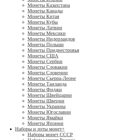
Монеты Казахстана
Монеты Канады
Монеты Китая
Монеты Кубы
Монеты Латвии
Монеты Мексики
Монеты Нидерландов
Монеты Польши
Монеты Приднестровья
Монеты США
Монеты Сербии
Монеты Словакии
Монеты Словении
Монеты Сьерра-Леоне
Монеты Таиланда
Монеты Фиджи
Монеты Швейцарии
Монеты Швеции
Монеты Украины
Монеты Югославии
Монеты Ямайки
Монеты Японии
Наборы и лоты монет
+
Наборы монет СССР